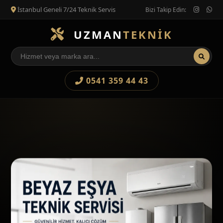
İstanbul Geneli 7/24 Teknik Servis
Bizi Takip Edin:
UZMAN
TEKNİK
0541 359 44 43