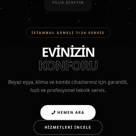
YILLIK DENEYIM
İSTANBUL GENELI 7/24 SERVIS
EVİNİZİN
KONFORU
Beyaz eşya, klima ve kombi cihazlarınız için garantili,
hızlı ve profesyonel teknik servis.
HEMEN ARA
HIZMETLERI İNCELE