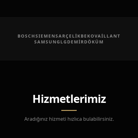
BOSCH
SIEMENS
ARÇELİK
BEKO
VAİLLANT
SAMSUNG
LG
DEMİRDÖKÜM
Hizmetlerimiz
Aradığınız hizmeti hızlıca bulabilirsiniz.